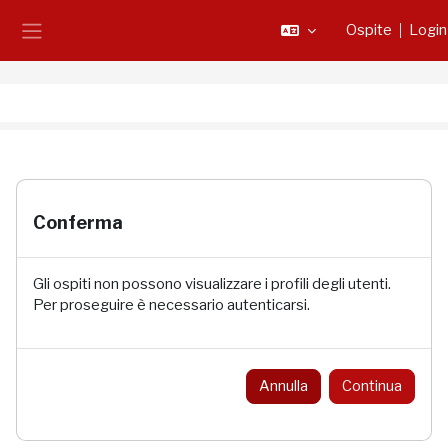
Vai al contenuto principale
Ospite
Login
Pannello laterale
Conferma
Gli ospiti non possono visualizzare i profili degli utenti.
Per proseguire è necessario autenticarsi.
Annulla
Continua