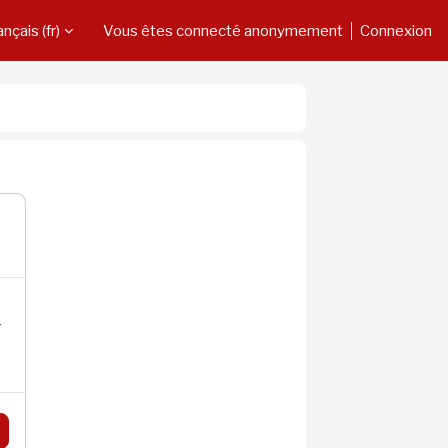
nçais ‎(fr)‎
Vous êtes connecté anonymement
Connexion
r