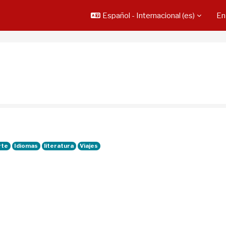
Español - Internacional ‎(es)‎
En
rte
Idiomas
literatura
Viajes