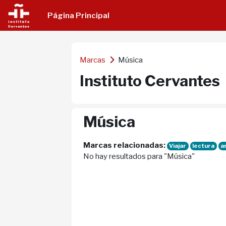
Salta al contenido principal
Página Principal
Marcas
Música
Instituto Cervantes
Música
Marcas relacionadas:
Viajar
lectura
a
No hay resultados para "Música"