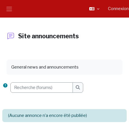
Passer au contenu principal
Connexion
Panneau latéral
Site announcements
Conditions d’achèvement
General news and announcements
Recherche (forums)
Recherche (forums)
(Aucune annonce n’a encore été publiée)