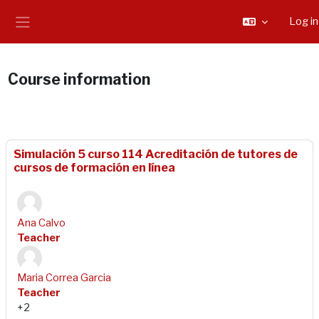
Skip to main content
Log in
Side panel
Course information
Simulación 5 curso 114 Acreditación de tutores de
cursos de formación en línea
Ana Calvo
Teacher
Maria Correa Garcia
Teacher
+2