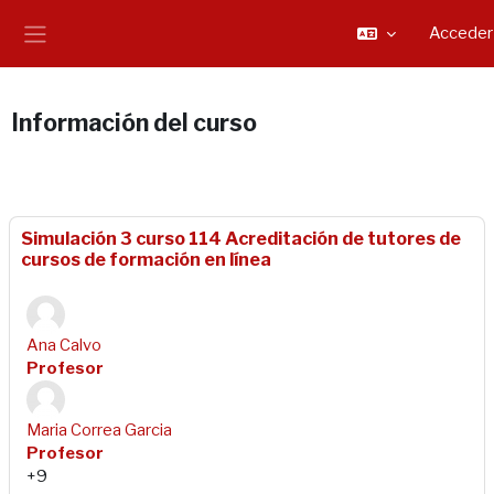
Salta al contenido principal
Acceder
Panel lateral
Información del curso
Simulación 3 curso 114 Acreditación de tutores de
cursos de formación en línea
Ana Calvo
Profesor
Maria Correa Garcia
Profesor
+9