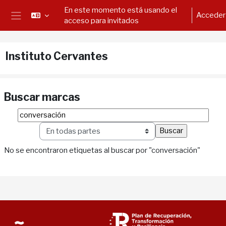
Salta al contenido principal
En este momento está usando el
Acceder
acceso para invitados
Panel lateral
Instituto Cervantes
Buscar marcas
Buscar marcas
Sele
No se encontraron etiquetas al buscar por "conversación"