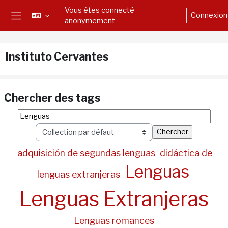
Passer au contenu principal
Vous êtes connecté
Connexion
anonymement
Panneau latéral
Instituto Cervantes
Chercher des tags
Chercher des tags
Sélec
adquisición de segundas lenguas
didáctica de
Lenguas
lenguas extranjeras
Lenguas Extranjeras
Lenguas romances