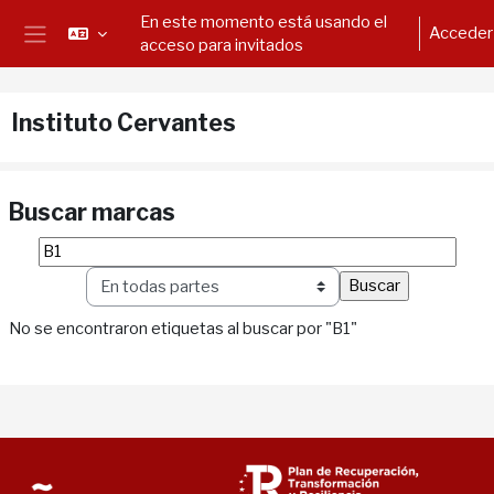
Salta al contenido principal
En este momento está usando el
Acceder
acceso para invitados
Panel lateral
Instituto Cervantes
Buscar marcas
Buscar marcas
Sele
No se encontraron etiquetas al buscar por "B1"