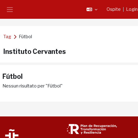
Vai al contenuto principale
Ospite
Login
Pannello laterale
Tag
Fútbol
Instituto Cervantes
Fútbol
Nessun risultato per "Fútbol"